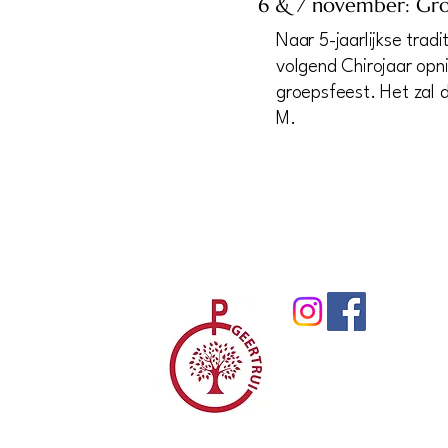
6 & 7 november: Gro
Naar 5-jaarlijkse trad
volgend Chirojaar opn
groepsfeest. Het zal 
M.
chiroge
Wix