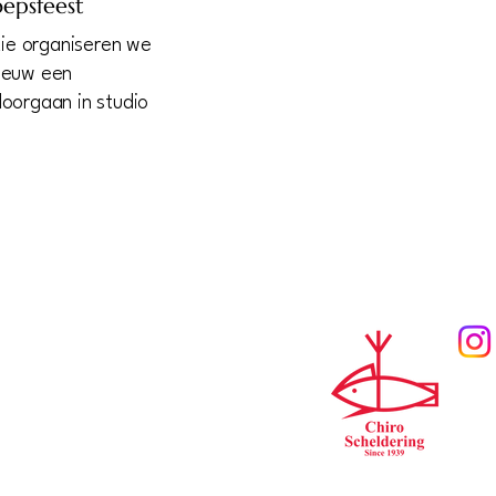
epsfeest
itie organiseren we
ieuw een
doorgaan in studio
ertrui@gmail.com