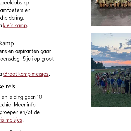
speelclubs op
jamfoeters en
cheldering.
na
klein kamp
.
t kamp
tiens en aspiranten gaan
woensdag 15 juli op groot
na
Groot kamp meisjes
.
se reis
n en leiding gaan 10
echië. Meer info
pgroepen en/of de
is meisjes
.