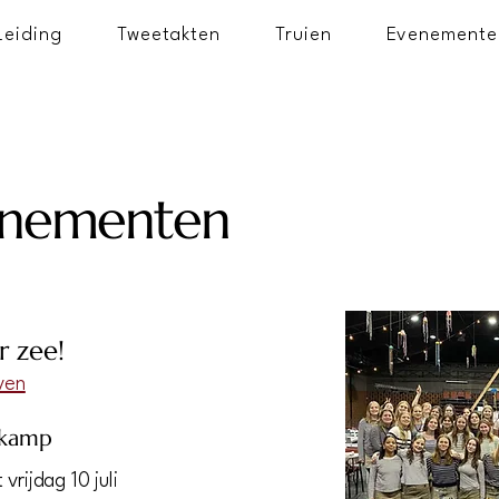
Leiding
Tweetakten
Truien
Evenemente
enementen
r zee!
jven
n kamp
vrijdag 10 juli