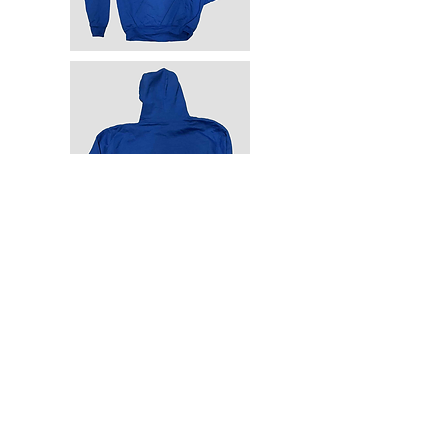
Adres
Lindestraat 34b, 9090 Merelbeke-
Melle